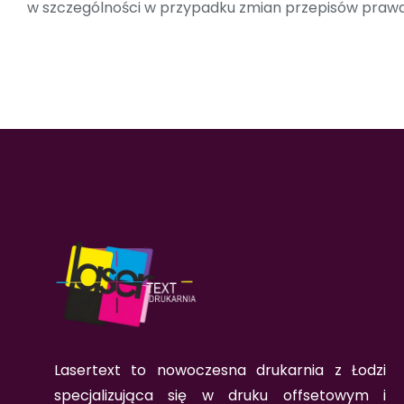
w szczególności w przypadku zmian przepisów prawa
Lasertext to nowoczesna drukarnia z Łodzi
specjalizująca się w druku offsetowym i